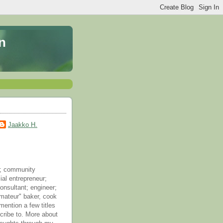
n
Jaakko H.
; community
ial entrepreneur;
onsultant; engineer;
mateur" baker, cook
mention a few titles
scribe to. More about