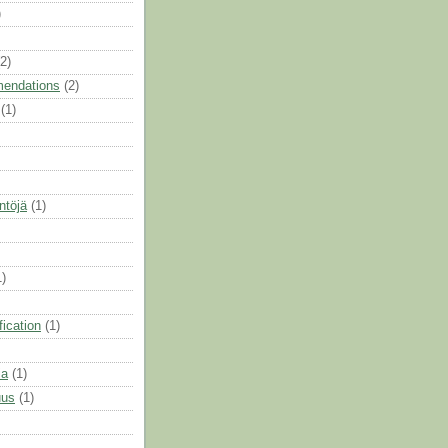
)
(2)
endations
(2)
(1)
ntöjä
(1)
1)
ification
(1)
ia
(1)
uus
(1)