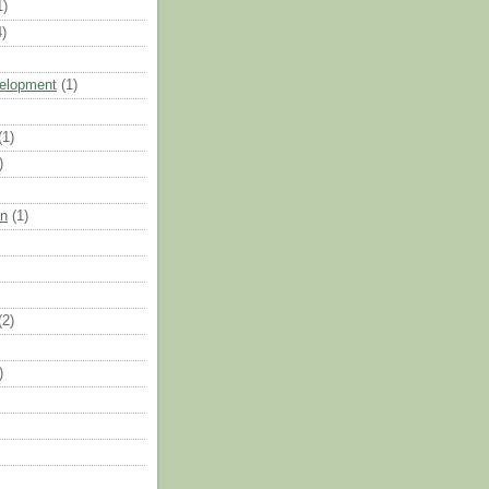
1)
4)
elopment
(1)
(1)
)
on
(1)
(2)
)