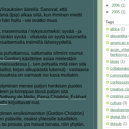
►
2006
(1)
Viisauksien äärellä: Sanovat, että
►
2005
(1)
mä (tjsp) alkaa siitä, kun ihminen miettii
 hän hullu - vai ovatko muut.
Tags
africa
(1)
, masennusta / nykysuomeksi: syvää - ja
alexandria
nkin syvää - vitutusta on syytä kuunnella
nsaitsemalla intiimillä läheisyydellä.
american e
avoin_yhte
 puhuttaessa, sattumalta silmiini osunut
henkisyys 
s Gordon
) käsittelee asiaa mielestäni
blogs
(1)
aisuudessa (.. sen pohjalta mitä olen sitä
collaborati
elaillut, kirjan alkupäästä lukenut) - vastaavia
isuuksia on varmasti iso kasa muitakin.
communiti
confession
styminen menee paljon henkisen puolen
creative cl
yteen ja komppaa tässä paljon sitä
creative 
Anthony
de
Mello
,
Pema
Chödrön
,
Eckhart
dhi
kirjoittavat/-ivat.
culture
(3)
developme
 kolmen ensiksimainitun (Gordon-Chödrön)
digital life
(
 ystäville, osaksi yhteisille tutuillekin.
tai pirauta, jos haluat lainata, niin yhytän.
dotsub
(1)