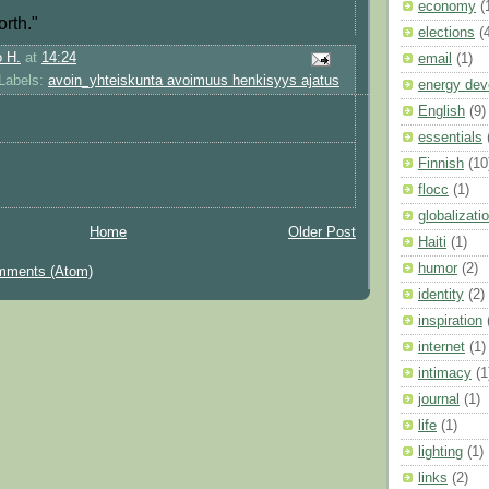
economy
(
orth."
elections
(
 H.
at
14:24
email
(1)
Labels:
avoin_yhteiskunta avoimuus henkisyys ajatus
energy dev
English
(9)
essentials
Finnish
(10
flocc
(1)
globalizati
Home
Older Post
Haiti
(1)
humor
(2)
mments (Atom)
identity
(2)
inspiration
internet
(1)
intimacy
(1
journal
(1)
life
(1)
lighting
(1)
links
(2)