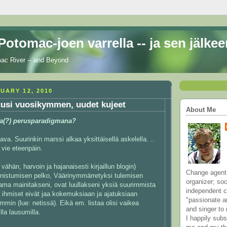
otomac-joen varrella -- ja sen jälkee
mac River -- and Beyond
UARY 12, 2010
uusi vuosikymmen, uudet kujeet
About Me
a(?) perusparadigmana?
tava. Suurinkin marssi alkaa yksittäisellä askelella. ..
 vie eteenpäin.
 vähän, harvoin ja hajanaisesti kirjaillun blogin)
Change agent
istumisen pelko, Väärinymmärretyksi tulemisen
organizer; soc
ama mainitakseni, ovat luullakseni yksiä suurimmista
independent c
tä ihmiset eivät jaa kokemuksiaan ja ajatuksiaan
"passionate a
min (lue: netissä). Eikä em. listaa olisi vaikea
and singer to 
la lausumilla.
I happily sub