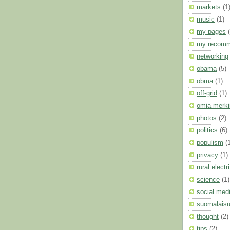
markets
(1
music
(1)
my pages
my recomm
networking
obama
(5)
obma
(1)
off-grid
(1)
omia merki
photos
(2)
politics
(6)
populism
(
privacy
(1)
rural electr
science
(1)
social med
suomalais
thought
(2)
tips
(2)