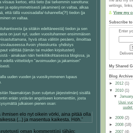
me and my th
 viisaus kertoo, että tieto (tai tarkemmin sanottuna:
writings, links
en ja epäsymmetrisesti jakaminen) on valtaa, alkaa
, että tällä vuosisadalla/-tuhannella(?!) tiedon (ja
View my co
aminen
on valtaa.
Subscribe to
tuhantisesta (ja sitäkin edeltäneestä) tiedon ja sen
Enter yo
lasta on juuri nyt, uuden vuosituhannen ensimmäisen
sastuttamana, hyvä ottaa välitön pesäero, ilmoittaa
 sivulauseessa Avoin yhteiskunta -yhdistys
 paut välittää (tämän tai muiden kirjoitusten)
Deliver
istä - ainakaan näin henkilökohtaisessa blogissa, ja
n edellä viittelöidyn "avoimuuden ja jakamisen"
sesti.
My Shared G
Blog Archive
malla uuden vuoden ja vuosikymmenen lupaus
.
►
2012
(1)
▼
2010
(1)
sitän Naamakirjan (tuon suljetun järjestelmän) sisällä
▼
Januar
ntin erään ystävän angstiseen kommenttiin, josta
Uusi vu
kysymättä julkaisen pienen osan:
uudet
ää ihmisen elo nyt oikein vörki, aina pitää olla
►
2009
(2)
aikessa (...) ja masentua kaikesta. Höh."
►
2008
(18)
ikeutetusti oman kommenttini tähän:
►
2007
(4)