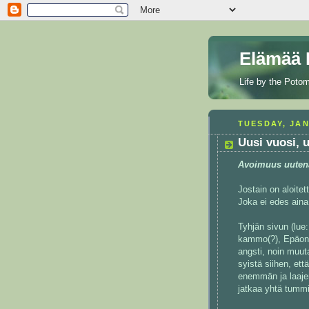
Elämää P
Life by the Poto
TUESDAY, JAN
Uusi vuosi, 
Avoimuus uuten
Jostain on aloitet
Joka ei edes aina
Tyhjän sivun (lue:
kammo(?), Epäonn
angsti, noin muut
syistä siihen, et
enemmän ja laajem
jatkaa yhtä tummil