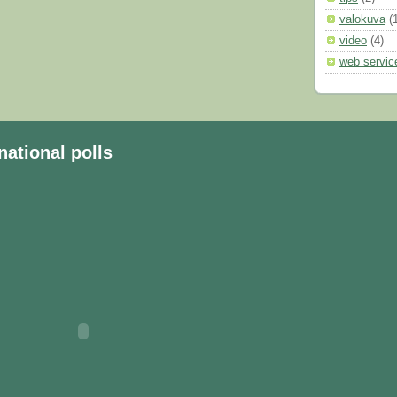
valokuva
(
video
(4)
web servic
national polls