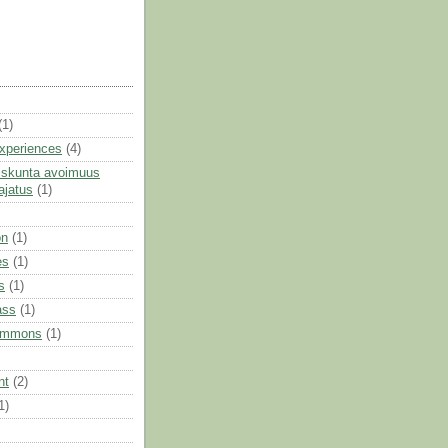
(1)
xperiences
(4)
iskunta avoimuus
ajatus
(1)
on
(1)
es
(1)
s
(1)
ass
(1)
commons
(1)
nt
(2)
1)