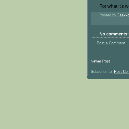
For what it's w
Posted by
Jaakko
No comments:
Post a Comment
Newer Post
Subscribe to:
Post Co