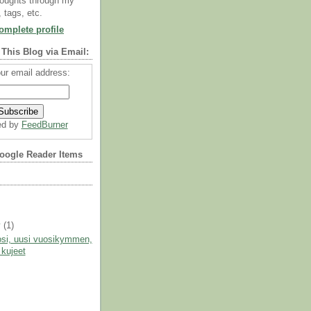
oughts through my
, tags, etc.
mplete profile
 This Blog via Email:
ur email address:
ed by
FeedBurner
oogle Reader Items
y
(1)
osi, uusi vuosikymmen,
 kujeet