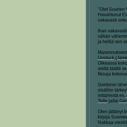
"Olet Suurien 
Havahtunut Elä
vakavasti onko
Ihan vakavasti
vähän vähemmä
ja helliä sen a
Masennuksesta
Unstuck
(
Jame
Oikeassa kokon
sieltä täältä s
fiksuja kokona
Gordonin lähe
sisällön tärke
mitä/mistä es.
Tolle
ja/tai
Gan
Olen jättänyt
kirjoja Suomeen
Nakkaa viestiä 