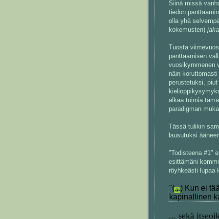
Siinä missä vanha
tiedon panttaamin
olla yhä selvempää
kokemusten)
jak
Tuosta viimevuosi
panttaamisen val
vuosikymmenen vii
näin koruttomasti
perustetuksi, piut
kielioppikysymyks
alkaa toimia tämä
paradigman mukai
Tässä tulikin sa
lausutuksi ääneen
"Todisteena #1" e
esittämäni komme
röyhkeästi lupaa 
"(...) Kun ei t
kapinallinen k
... sekä itseo